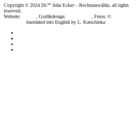
in
Copyright © 2024 Dr.
Julia Ecker – Rechtsanwältin, all rights
reserved.
Website:
smoonr
, Grafikdesign:
Nora Novak
, Fotos: ©
Katja
Horninger,
translated into English by L. Katschinka
Impressum
Datenschutzerklärung
Cookie-Richtlinie (EU)
Cookie-Richtlinie (EU)