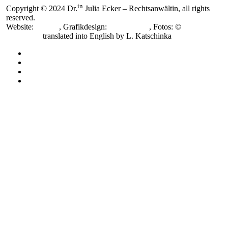
in
Copyright © 2024 Dr.
Julia Ecker – Rechtsanwältin, all rights
reserved.
Website:
smoonr
, Grafikdesign:
Nora Novak
, Fotos: ©
Katja
Horninger,
translated into English by L. Katschinka
Impressum
Datenschutzerklärung
Cookie-Richtlinie (EU)
Cookie-Richtlinie (EU)