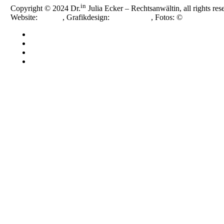
in
Copyright © 2024 Dr.
Julia Ecker – Rechtsanwältin, all rights res
Website:
smoonr
, Grafikdesign:
Nora Novak
, Fotos: ©
Katja Horni
Impressum
Datenschutzerklärung
Cookie-Richtlinie (EU)
Cookie-Richtlinie (EU)