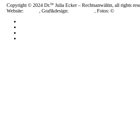
in
Copyright © 2024 Dr.
Julia Ecker – Rechtsanwältin, all rights res
Website:
smoonr
, Grafikdesign:
Nora Novak
, Fotos: ©
Katja Horni
Impressum
Datenschutzerklärung
Cookie-Richtlinie (EU)
Cookie-Richtlinie (EU)