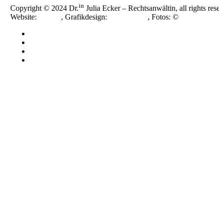
in
Copyright © 2024 Dr.
Julia Ecker – Rechtsanwältin, all rights res
Website:
smoonr
, Grafikdesign:
Nora Novak
, Fotos: ©
Katja Horni
Impressum
Datenschutzerklärung
Cookie-Richtlinie (EU)
Cookie-Richtlinie (EU)