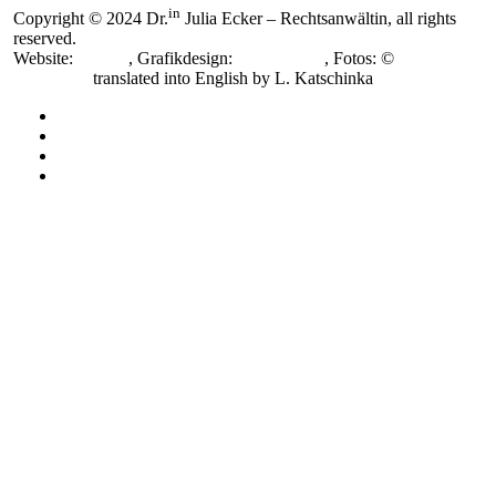
in
Copyright © 2024 Dr.
Julia Ecker – Rechtsanwältin, all rights
reserved.
Website:
smoonr
, Grafikdesign:
Nora Novak
, Fotos: ©
Katja
Horninger,
translated into English by L. Katschinka
Impressum
Datenschutzerklärung
Cookie-Richtlinie (EU)
Cookie-Richtlinie (EU)