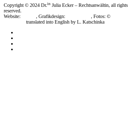
in
Copyright © 2024 Dr.
Julia Ecker – Rechtsanwältin, all rights
reserved.
Website:
smoonr
, Grafikdesign:
Nora Novak
, Fotos: ©
Katja
Horninger,
translated into English by L. Katschinka
Impressum
Datenschutzerklärung
Cookie-Richtlinie (EU)
Cookie-Richtlinie (EU)